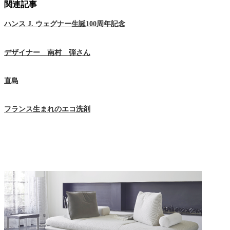
関連記事
ハンス J. ウェグナー生誕100周年記念
デザイナー 南村 弾さん
直島
フランス生まれのエコ洗剤