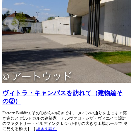
ヴィトラ・キャンパスを訪れて（建物編そ
の②）
Factory Building その①からの続きです。 メインの通りをまっすぐ突
き進むと ポルトガルの建築家 アルヴァロ・シザ・ヴィエイラ設計
のファクトリー・ビルディング レンガ作りの大きな工場ホールで 奥
に見える橋状 […]
続きを読む