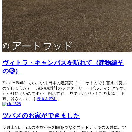
ヴィトラ・キャンパスを訪れて（建物編そ
の③）
Factory Building いよいよ日本の建築家（ユニットとでも言えば良い
のでしょうか） SANAA設計のファクトリー・ビルディングです。
わかりにくいのですが、円形です。 見てください！この太陽！ 正
直、皆さんバ […]
続きを読む
ツバメのお家ができました
５月上旬、当店の本館から別館をつなぐウッドデッキの天井に、ツ