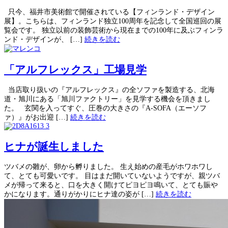
只今、福井市美術館で開催されている【フィンランド・デザイン
展】。こちらは、フィンランド独立100周年を記念して全国巡回の展
覧会です。 独立以前の装飾芸術から現在までの100年に及ぶフィンラ
ンド・デザインが、 […]
続きを読む
「アルフレックス」工場見学
当店取り扱いの『アルフレックス』の全ソファを製造する、北海
道・旭川にある「旭川ファクトリー」を見学する機会を頂きまし
た。 玄関を入ってすぐ、圧巻の大きさの『A-SOFA（エーソフ
ァ）』がお出迎 […]
続きを読む
ヒナが誕生しました
ツバメの雛が、卵から孵りました。 生え始めの産毛がホワホワし
て、とても可愛いです。 目はまだ開いていないようですが、親ツバ
メが帰って来ると、口を大きく開けてピヨピヨ鳴いて、とても賑や
かになります。通りがかりにヒナ達の姿が […]
続きを読む