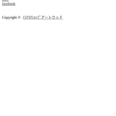
facebook
Copyright ©
ｲﾝﾃﾘｱｼｮｯﾌﾟアートウッド